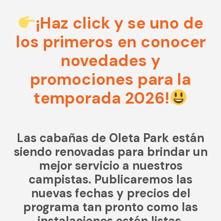
CONTACTO
¡Haz click y se uno de
MI CUENTA
los primeros en conocer
(954) 654-0395 / (954) 995-1416
novedades y
info@campguaikinima.com
promociones para la
temporada 2026!
Las cabañas de Oleta Park están
siendo renovadas para brindar un
mejor servicio a nuestros
campistas. Publicaremos las
nuevas fechas y precios del
programa tan pronto como las
instalaciones estén listas.