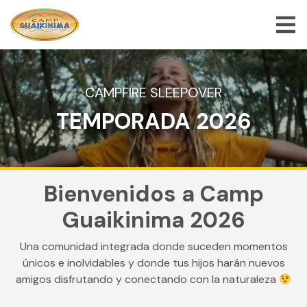
QUIÉNES SOMOS
CAMPFIRE SLEEPOVER
TEMPORADA 2026
PROGRAMAS DE CAMPAMENTO DE VERANO
PROGRAMAS ESPECIALES
ACTIVIDADES
Bienvenidos a Camp
PREGUNTAS FRECUENTES
Guaikinima 2026
TIENDA
Una comunidad integrada donde suceden momentos
EMPLEOS
únicos e inolvidables y donde tus hijos harán nuevos
amigos disfrutando y conectando con la naturaleza
BLOG