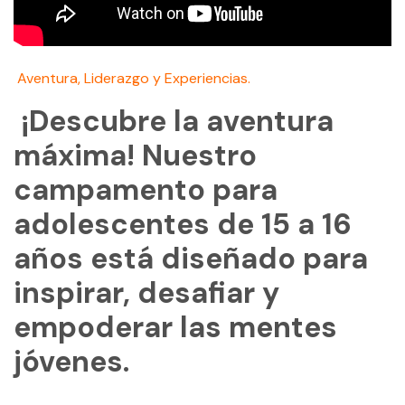
CONTACTO
MI CUENTA
Aventura, Liderazgo y Experiencias.
(954) 654-0395 / (954) 995-1416
¡Descubre la aventura
info@campguaikinima.com
máxima! Nuestro
campamento para
adolescentes de 15 a 16
años está diseñado para
inspirar, desafiar y
empoderar las mentes
jóvenes.