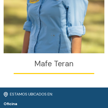
CONTACTO
MI CUENTA
(954) 654-0395 / (954) 995-1416
info@campguaikinima.com
Mafe Teran
ESTAMOS UBICADOS EN:
Oficina