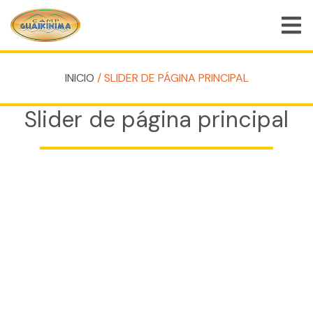
INICIO
/ SLIDER DE PÁGINA PRINCIPAL
QUIÉNES SOMOS
Slider de página principal
PROGRAMAS DE CAMPAMENTO DE VERANO
PROGRAMAS ESPECIALES
ACTIVIDADES
PREGUNTAS FRECUENTES
TIENDA
EMPLEOS
BLOG