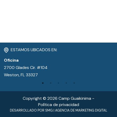
CONTACTO
MI CUENTA
(954) 654-0395 / (954) 995-1416
info@campguaikinima.com
ESTAMOS UBICADOS EN:
Oficina
2700 Glades Cir. #104
Weston, FL 33327
Copyright © 2026 Camp Guaikinima −
Política de privacidad
DESARROLLADO POR
SMG
|
AGENCIA DE MARKETING DIGITAL