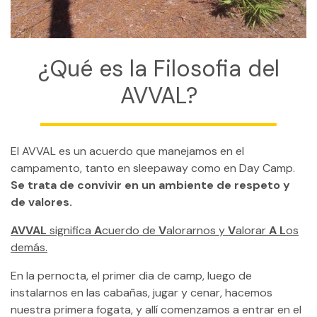
CONTACTO
MI CUENTA
¿Qué es la Filosofia del
(954) 654-0395 / (954) 995-1416
AVVAL?
info@campguaikinima.com
El AVVAL es un acuerdo que manejamos en el
campamento, tanto en sleepaway como en Day Camp.
Se trata de convivir en un ambiente de respeto y
de valores.
AVVAL
significa
A
cuerdo de
V
alorarnos y
V
alorar
A L
os
demás.
En la pernocta, el primer dia de camp, luego de
instalarnos en las cabañas, jugar y cenar, hacemos
nuestra primera fogata, y allí comenzamos a entrar en el