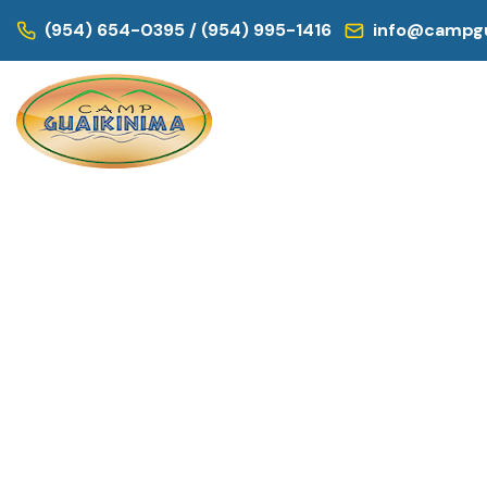
(954) 654-0395 / (954) 995-1416
info@campgu
INICIO
/
SIN CATEGORIZAR
/ MUST HAVE BUND
← REGRESAR AL CATÁLOGO