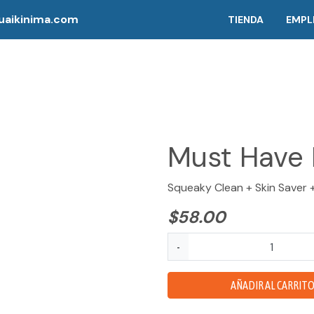
aikinima.com
TIENDA
EMPL
LE
Must Have 
Squeaky Clean + Skin Saver 
$
58.00
Must
-
Have
Bundle
AÑADIR AL CARRIT
cantidad