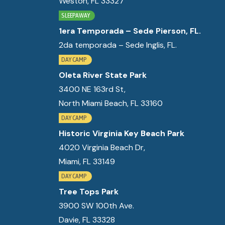
Weston, FL 33327
SLEEPAWAY
1era Temporada – Sede Pierson, FL.
2da temporada – Sede Inglis, FL.
DAY CAMP
Oleta River State Park
3400 NE 163rd St,
North Miami Beach, FL 33160
DAY CAMP
Historic Virginia Key Beach Park
4020 Virginia Beach Dr,
Miami, FL 33149
DAY CAMP
Tree Tops Park
3900 SW 100th Ave.
Davie, FL 33328