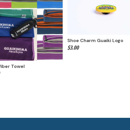
Shoe Charm Guaiki Logo
$
3.00
fiber Towel