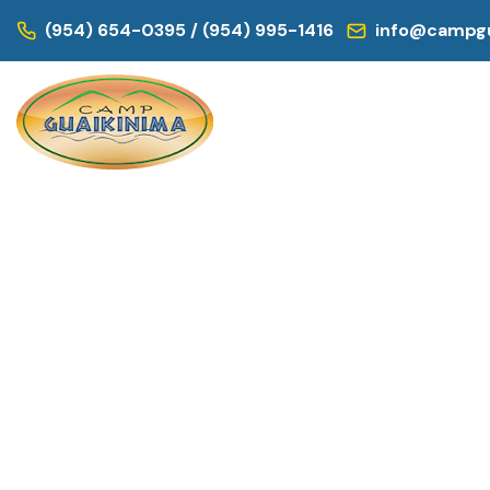
(954) 654-0395 / (954) 995-1416
info@campgu
INICIO
/
SIN CATEGORIZAR
/ TOILETRY
← REGRESAR AL CATÁLOGO