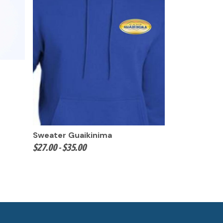
Sweater Guaikinima
Rango
$
27.00
-
$
35.00
de
precios:
desde
$27.00
hasta
$35.00