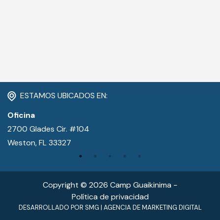
(954) 654-0395 / (954) 995-1416
info@campguaikinima.com
ESTAMOS UBICADOS EN:
Oficina
2700 Glades Cir. #104
Weston, FL 33327
Copyright © 2026 Camp Guaikinima −
Política de privacidad
DESARROLLADO POR
SMG
|
AGENCIA DE MARKETING DIGITAL