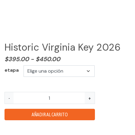
(954) 654-0395 / (954) 995-1416
info@campguaikinima.com
Historic Virginia Key 2026
Rango
$
395.00
-
$
450.00
de
etapa
precios:
desde
$395.00
hasta
Historic
-
+
$450.00
Virginia
Key
AÑADIR AL CARRITO
2026
cantidad