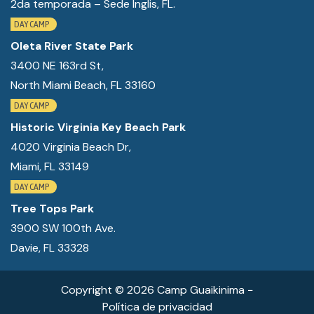
2da temporada – Sede Inglis, FL.
DAY CAMP
Oleta River State Park
3400 NE 163rd St,
North Miami Beach, FL 33160
DAY CAMP
Historic Virginia Key Beach Park
4020 Virginia Beach Dr,
Miami, FL 33149
DAY CAMP
Tree Tops Park
3900 SW 100th Ave.
Davie, FL 33328
Copyright © 2026 Camp Guaikinima −
Política de privacidad