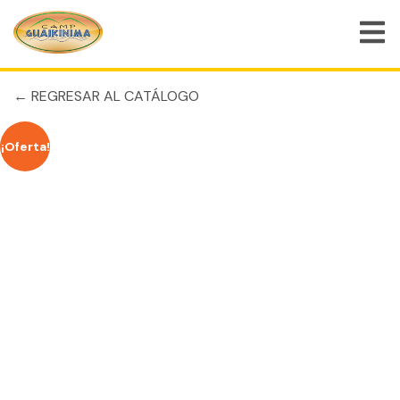
INICIO
/
SIN CATEGORIZAR
/ HISTORIC VIRGINIA KEY 2026
← REGRESAR AL CATÁLOGO
VOLVER AL INICIO
¡Oferta!
CARRITO DE COMPRAS
TIENDA
EMPLEOS
BLOG
CONTACTO
MI CUENTA