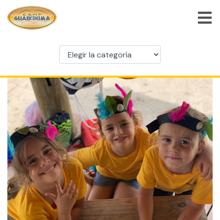
INICIO
/
SIN CATEGORÍA
/ IDEAS GUAIKINIMANAS DE
ACTIVIDADES EN CASA
Categorías
Categorías
QUIÉNES SOMOS
PROGRAMAS DE CAMPAMENTO DE VERANO
PROGRAMAS ESPECIALES
ACTIVIDADES
PREGUNTAS FRECUENTES
TIENDA
EMPLEOS
BLOG