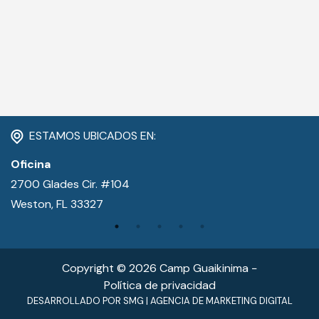
CONTACTO
MI CUENTA
(954) 654-0395 / (954) 995-1416
info@campguaikinima.com
ESTAMOS UBICADOS EN:
Oficina
2700 Glades Cir. #104
Weston, FL 33327
Copyright © 2026 Camp Guaikinima −
Política de privacidad
DESARROLLADO POR
SMG
|
AGENCIA DE MARKETING DIGITAL