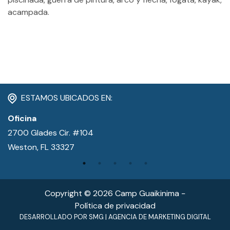
CONTACTO
acampada.
MI CUENTA
(954) 654-0395 / (954) 995-1416
info@campguaikinima.com
ESTAMOS UBICADOS EN:
Oficina
2700 Glades Cir. #104
Weston, FL 33327
Copyright © 2026 Camp Guaikinima −
Política de privacidad
DESARROLLADO POR
SMG
|
AGENCIA DE MARKETING DIGITAL