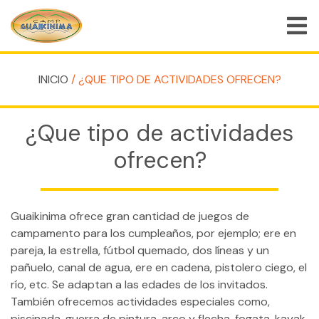
INICIO
/ ¿QUE TIPO DE ACTIVIDADES OFRECEN?
QUIÉNES SOMOS
PROGRAMAS DE CAMPAMENTO DE VERANO
¿Que tipo de actividades
PROGRAMAS ESPECIALES
ofrecen?
ACTIVIDADES
PREGUNTAS FRECUENTES
Guaikinima ofrece gran cantidad de juegos de
campamento para los cumpleaños, por ejemplo; ere en
TIENDA
pareja, la estrella, fútbol quemado, dos líneas y un
EMPLEOS
pañuelo, canal de agua, ere en cadena, pistolero ciego, el
río, etc. Se adaptan a las edades de los invitados.
BLOG
También ofrecemos actividades especiales como,
piscinada, guerra de pintura, arco y flecha, fogata, kayak,