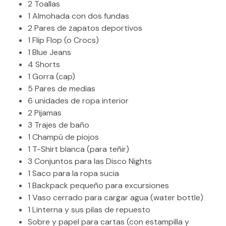
CONTACTO
2 Toallas
1 Almohada con dos fundas
MI CUENTA
2 Pares de zapatos deportivos
1 Flip Flop (o Crocs)
(954) 654-0395 / (954) 995-1416
1 Blue Jeans
4 Shorts
info@campguaikinima.com
1 Gorra (cap)
5 Pares de medias
6 unidades de ropa interior
2 Pijamas
3 Trajes de baño
1 Champú de piojos
1 T-Shirt blanca (para teñir)
3 Conjuntos para las Disco Nights
1 Saco para la ropa sucia
1 Backpack pequeño para excursiones
1 Vaso cerrado para cargar agua (water bottle)
1 Linterna y sus pilas de repuesto
Sobre y papel para cartas (con estampilla y