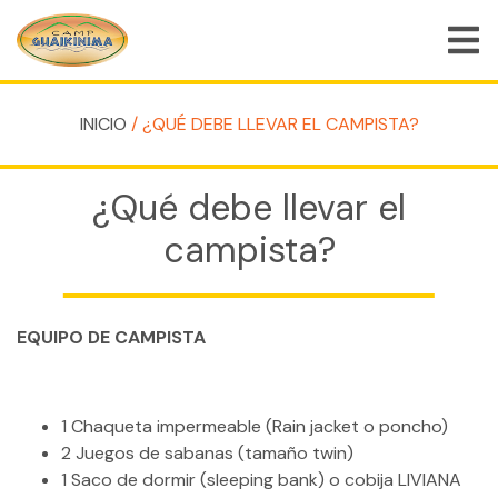
INICIO
/ ¿QUÉ DEBE LLEVAR EL CAMPISTA?
QUIÉNES SOMOS
PROGRAMAS DE CAMPAMENTO DE VERANO
¿Qué debe llevar el
PROGRAMAS ESPECIALES
campista?
ACTIVIDADES
PREGUNTAS FRECUENTES
EQUIPO DE CAMPISTA
TIENDA
EMPLEOS
1 Chaqueta impermeable (Rain jacket o poncho)
2 Juegos de sabanas (tamaño twin)
BLOG
1 Saco de dormir (sleeping bank) o cobija LIVIANA