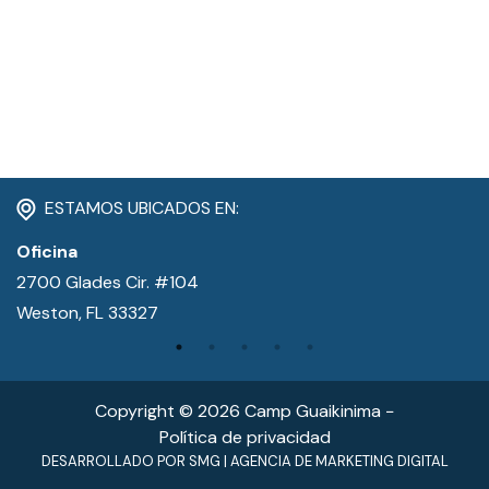
CONTACTO
MI CUENTA
(954) 654-0395 / (954) 995-1416
info@campguaikinima.com
ESTAMOS UBICADOS EN:
Oficina
2700 Glades Cir. #104
Weston, FL 33327
Copyright © 2026 Camp Guaikinima −
Política de privacidad
DESARROLLADO POR
SMG
|
AGENCIA DE MARKETING DIGITAL