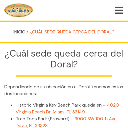
INICIO
/ ¿CUÁL SEDE QUEDA CERCA DEL DORAL?
QUIÉNES SOMOS
PROGRAMAS DE CAMPAMENTO DE VERANO
¿Cuál sede queda cerca del
PROGRAMAS ESPECIALES
Doral?
ACTIVIDADES
PREGUNTAS FRECUENTES
Dependiendo de su ubicación en el Doral, tenemos estas
dos locaciones:
TIENDA
Historic Virginia Key Beach Park queda en –
4020
EMPLEOS
Virginia Beach Dr, Miami, FL 33149
BLOG
Tree Tops Park (Broward) –
3900 SW 100th Ave,
Davie, FL 33328