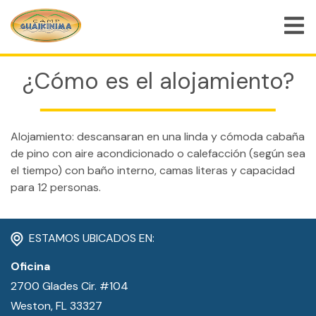
INICIO
/ ¿CÓMO ES EL ALOJAMIENTO?
¿Cómo es el alojamiento?
QUIÉNES SOMOS
PROGRAMAS DE CAMPAMENTO DE VERANO
Alojamiento: descansaran en una linda y cómoda cabaña
PROGRAMAS ESPECIALES
de pino con aire acondicionado o calefacción (según sea
el tiempo) con baño interno, camas literas y capacidad
ACTIVIDADES
para 12 personas.
PREGUNTAS FRECUENTES
TIENDA
ESTAMOS UBICADOS EN:
EMPLEOS
Oficina
2700 Glades Cir. #104
BLOG
Weston, FL 33327