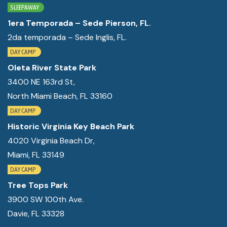
CONTACTO
SLEEPAWAY
MI CUENTA
1era Temporada – Sede Pierson, FL.
2da temporada – Sede Inglis, FL.
(954) 654-0395 / (954) 995-1416
DAY CAMP
Oleta River State Park
info@campguaikinima.com
3400 NE 163rd St,
North Miami Beach, FL 33160
DAY CAMP
Historic Virginia Key Beach Park
4020 Virginia Beach Dr,
Miami, FL 33149
DAY CAMP
Tree Tops Park
3900 SW 100th Ave.
Davie, FL 33328