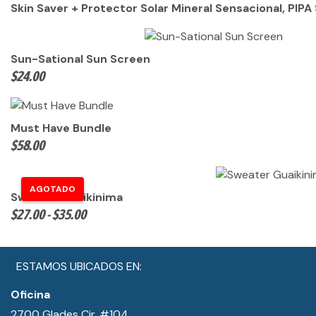
Skin Saver + Protector Solar Mineral Sensacional, PIPA
Sun-Sational Sun Screen
$
24.00
Must Have Bundle
$
58.00
Sweater Guaikinima
Rango
$
27.00
-
$
35.00
de
precios:
desde
ESTAMOS UBICADOS EN:
$27.00
Oficina
hasta
2700 Glades Cir. #104
$35.00